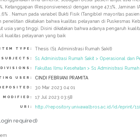
%, Ketanggapan (Responsiveness) dengan range 47,1%, Jaminan (
,6% . Namun pada variabel Bukti Fisik (Tangible) mayoritas pasien
 penelitian dikatakan bahwa kualitas pelayanan di Puskesmas Ke
jut usia yang tinggi. Disini dikatakan bahwa adanya pengaruh kuali
il kualitas pelayanan yang baik
Thesis (S1 Administrasi Rumah Sakit)
ITEM TYPE:
S1 Administrasi Rumah Sakit > Operasional dan 
SUBJECTS:
Fakultas Ilmu Kesehatan > S1 Administrasi Rumah 
DIVISIONS:
CINDI FEBRIANI PRAMITA
TING USER:
30 Mar 2023 04:01
DEPOSITED:
17 Jul 2023 03:58
 MODIFIED:
http://repository.univawalbros.ac.id/id/eprint/11
URI:
login required)
tem