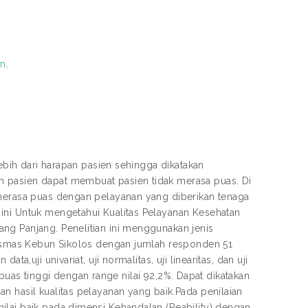
on
.
lebih dari harapan pasien sehingga dikatakan
n pasien dapat membuat pasien tidak merasa puas. Di
 merasa puas dengan pelayanan yang diberikan tenaga
ini Untuk mengetahui Kualitas Pelayanan Kesehatan
ng Panjang. Penelitian ini menggunakan jenis
skesmas Kebun Sikolos dengan jumlah responden 51
a,uji univariat, uji normalitas, uji linearitas, dan uji
ia puas tinggi dengan range nilai 92,2%. Dapat dikatakan
n hasil kualitas pelayanan yang baik.Pada penilaian
ilai baik pada dimensi Kehandalan (Reability) dengan