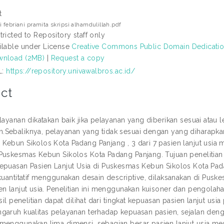
t
i febriani pramita skripsi alhamdulillah.pdf
tricted to Repository staff only
ilable under License
Creative Commons Public Domain Dedicati
nload (2MB)
|
Request a copy
L:
https://repository.univawalbros.ac.id/
ct
layanan dikatakan baik jika pelayanan yang diberikan sesuai atau 
Sebaliknya, pelayanan yang tidak sesuai dengan yang diharapka
Kebun Sikolos Kota Padang Panjang , 3 dari 7 pasien lanjut usia
Puskesmas Kebun Sikolos Kota Padang Panjang. Tujuan penelitian 
epuasan Pasien Lanjut Usia di Puskesmas Kebun Sikolos Kota Pada
 kuantitatif menggunakan desain descriptive, dilaksanakan di Pu
n lanjut usia. Penelitian ini menggunakan kuisoner dan pengolahan dat
asil penelitian dapat dilihat dari tingkat kepuasan pasien lanjut us
garuh kualitas pelayanan terhadap kepuasan pasien, sejalan denga
menggunakan lima dimensi, sebagian besar pasien lanjut usia men