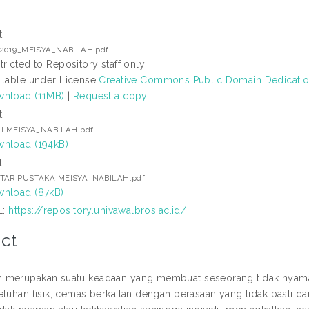
t
02019_MEISYA_NABILAH.pdf
tricted to Repository staff only
ilable under License
Creative Commons Public Domain Dedicati
nload (11MB)
|
Request a copy
t
 I MEISYA_NABILAH.pdf
nload (194kB)
t
TAR PUSTAKA MEISYA_NABILAH.pdf
nload (87kB)
L:
https://repository.univawalbros.ac.id/
ct
merupakan suatu keadaan yang membuat seseorang tidak nyaman kha
eluhan fisik, cemas berkaitan dengan perasaan yang tidak pasti d