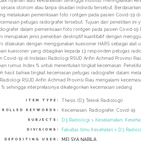
idak nyaman atau kekhawatian sehingga individu meningkatkan ke
 secara otonom atau tanpa disadari individu tersebut. Berdasarkan
ng melakukan pemeriksaan foto rontgen pada pasien Covid-19 di I
ecemasan petugas radiografer tersebut. Tujuan dari penelitian ini
diografer dalam pemeriksaan foto rontgen pada pasien Covid-19 Di
 ini merupakan jenis penelitian deskriptif kuantitatif dengan men
 ini dilakukan dengan menggunakan kuesioner HARS sebagai alat uk
n kuesioner yang dibagikan kepada 13 responden petugas radio
n Covid-19 di Instalasi Radiologi RSUD Arifin Achmad Provinsi Ria
n rumus Index % untuk menentukan tingkat kecemasan. Penelitian
leh hasil bahwa tingkat kecemasan petugas radiografer dalam me
si Radiologi RSUD Arifin Achmad Provinsi Riau mengalami kecema
 % sehingga interpretasinya dikategorikan kecemasan sedang.
Thesis (D3 Teknik Radiologi)
ITEM TYPE:
Kecemasan, Radiografer, Covid-19
TROLLED KEYWORDS:
D3 Radiologi > Keselamatan, Kesehat
SUBJECTS:
Fakultas Ilmu Kesehatan > D3 Radiol
DIVISIONS:
MEI SYA NABILA
DEPOSITING USER: