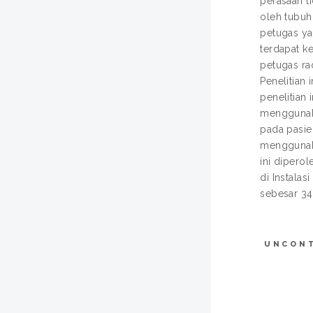
perasaan t
oleh tubuh
petugas ya
terdapat k
petugas ra
Penelitian
penelitian
menggunaka
pada pasie
menggunaka
ini dipero
di Instala
sebesar 34
UNCON