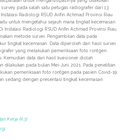
waspadaan untuk mengantisipasinya yang dilakukan
 survey pada salah satu petugas radiografer dari 13
nstalasi Radiologi RSUD Arifin Achmad Provinsi Riau
 yaitu untuk mengetahui sejauh mana tingkat kecemasan
 Instalasi Radiologi RSUD Arifin Achmad Provinsi Riau.
ggunakan metode survei. Pengambilan data pada
ur tingkat kecemasan. Data diperoleh dari hasil survei
grafer yang melakukan pemeriksaan foto rontgen
u. Kemudian data dari hasil kuesioner diolah
 dilakukan pada bulan Mei-Juni 2021. Pada penelitian
lakukan pemeriksaan foto rontgen pada pasien Covid-19
san sedang dengan presentasi tingkat kecemasan
an Kerja (K3)
ogi