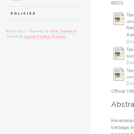
BROS.
POLICIES
Tex
180
Res
© Nov 2017 - Powered by
APW Themes
&
Ava
Theme by
Agung Prasetyo Wibowo
.
Dow
Tex
BAB
Dow
Tex
DAF
Dow
Official UR
Abstra
Kecemasan 
berbagai k